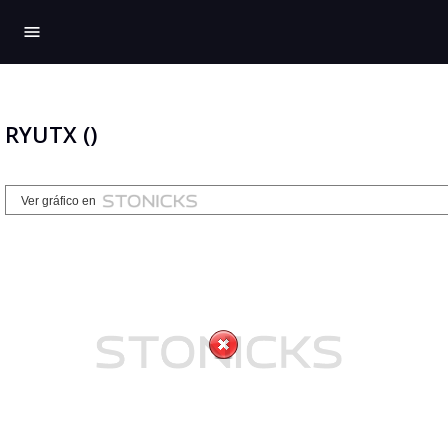
menu
RYUTX ()