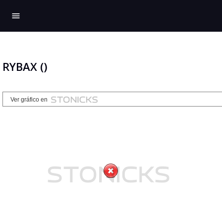
menu
RYBAX ()