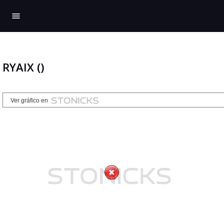
menu
RYAIX ()