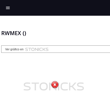
menu
RWMEX ()