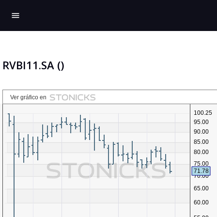
menu
RVBI11.SA ()