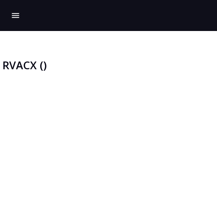
menu
RVACX ()