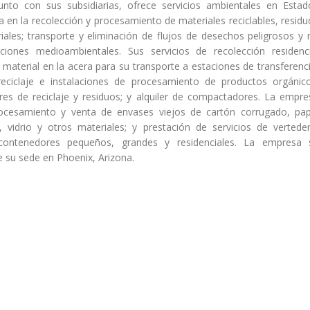
 junto con sus subsidiarias, ofrece servicios ambientales en Estad
a en la recolección y procesamiento de materiales reciclables, residu
riales; transporte y eliminación de flujos de desechos peligrosos y 
uciones medioambientales. Sus servicios de recolección residenci
e material en la acera para su transporte a estaciones de transferenc
reciclaje e instalaciones de procesamiento de productos orgánico
es de reciclaje y residuos; y alquiler de compactadores. La empre
ocesamiento y venta de envases viejos de cartón corrugado, pap
o, vidrio y otros materiales; y prestación de servicios de verteder
contenedores pequeños, grandes y residenciales. La empresa 
e su sede en Phoenix, Arizona.