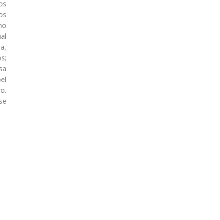
os
os
no
al
ia,
s;
sa
el
o.
se