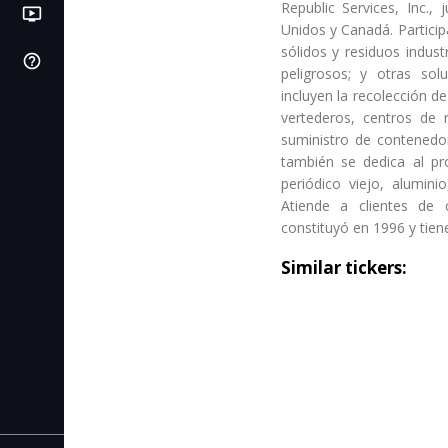
Republic Services, Inc.,
ondemand_video
LB
PI
Videos
Próximas IPOs
Libros de bolsa
Unidos y Canadá. Particip
sólidos y residuos indust
help_outline
SL
Centro de ayuda
C. de stop loss
peligrosos; y otras sol
incluyen la recolección d
IC
C. de interés compuesto
vertederos, centros de 
suministro de contenedor
AF
C. de autonomía financiera
también se dedica al pr
periódico viejo, alumini
CR
C. de rentabilidad
Atiende a clientes de 
constituyó en 1996 y tien
CI
C. de inflación
Similar tickers: