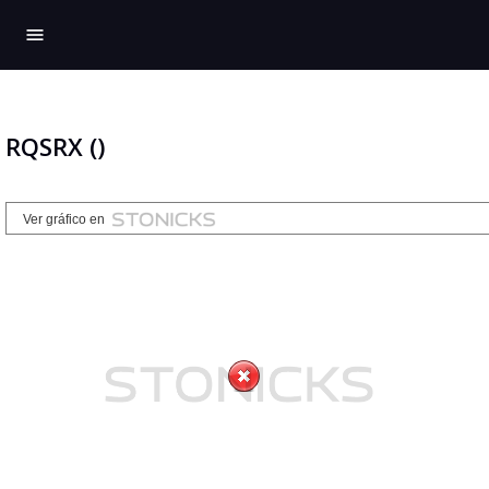
menu
RQSRX ()