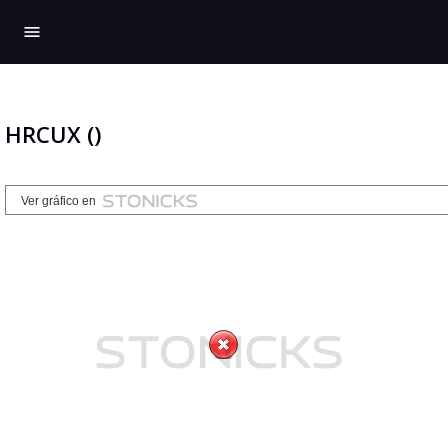
menu
HRCUX ()