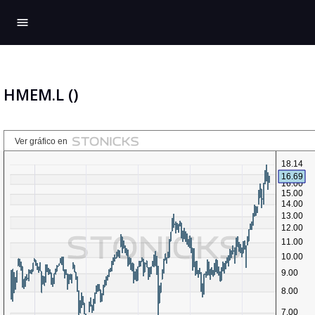
menu
HMEM.L ()