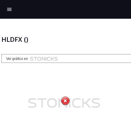
menu
HLDFX ()