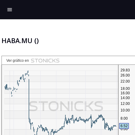
menu
HABA.MU ()