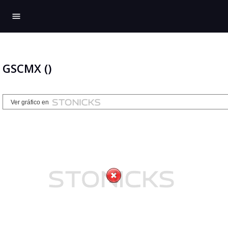
menu
GSCMX ()