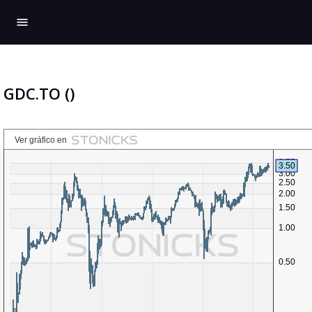
menu
GDC.TO ()