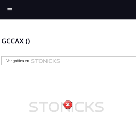
menu
GCCAX ()