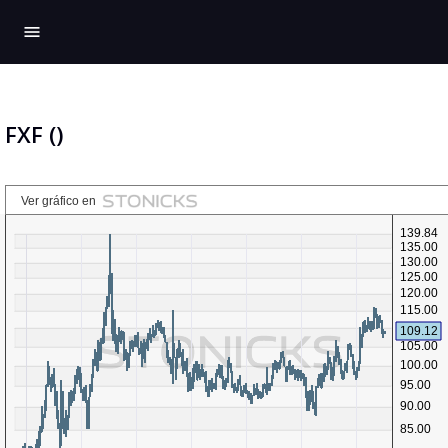
menu
FXF ()