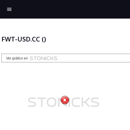
menu
FWT-USD.CC ()