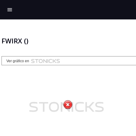
menu
FWIRX ()