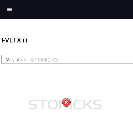
menu
FVLTX ()