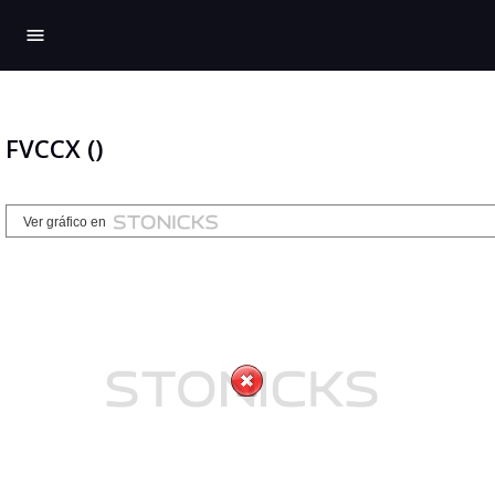
menu
FVCCX ()