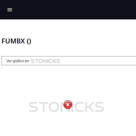
menu
FUMBX ()