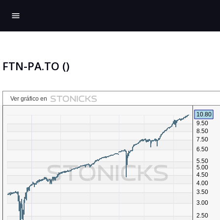
menu
FTN-PA.TO ()