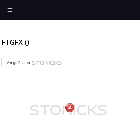
menu
FTGFX ()