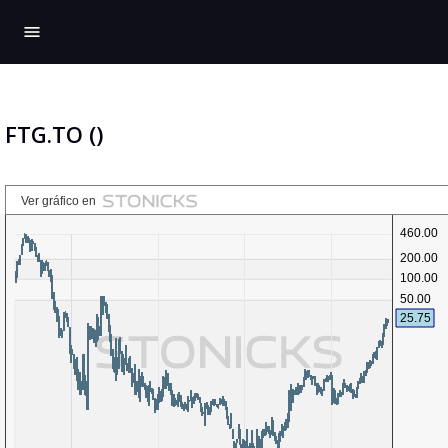
menu
FTG.TO ()