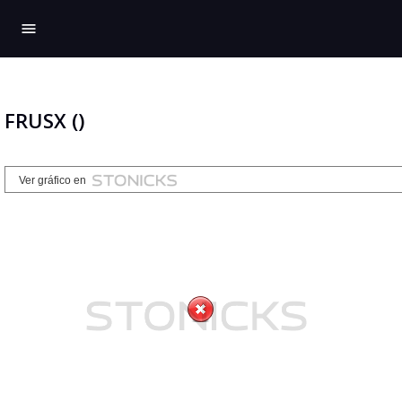
menu
FRUSX ()