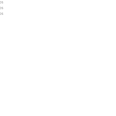
os
os
os