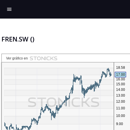
menu
FREN.SW ()