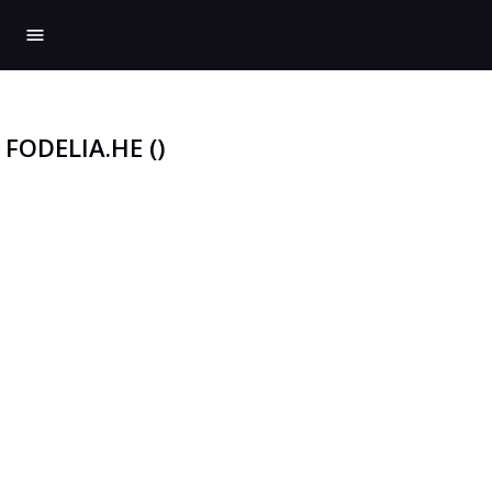
menu
FODELIA.HE ()