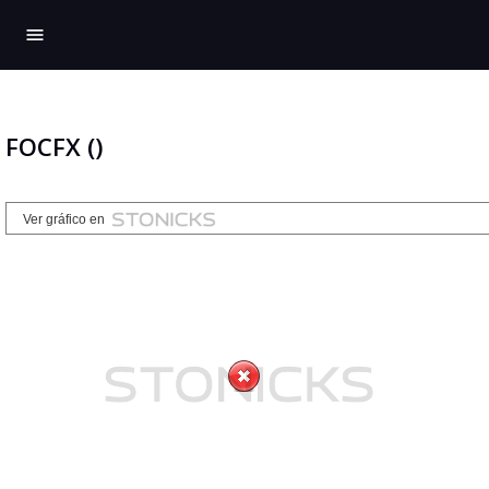
menu
FOCFX ()