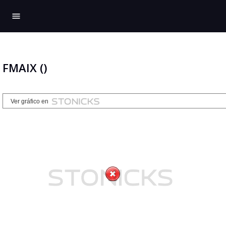
menu
FMAIX ()