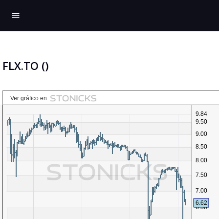
menu
FLX.TO ()