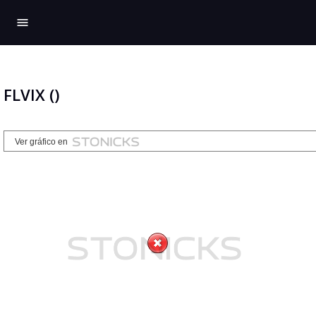
menu
FLVIX ()