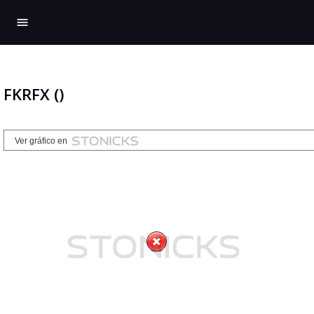
menu
FKRFX ()