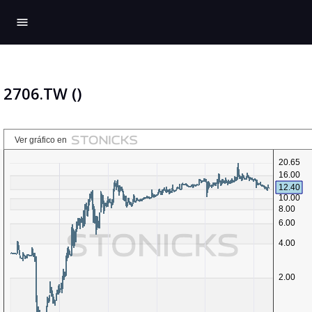
menu
2706.TW ()