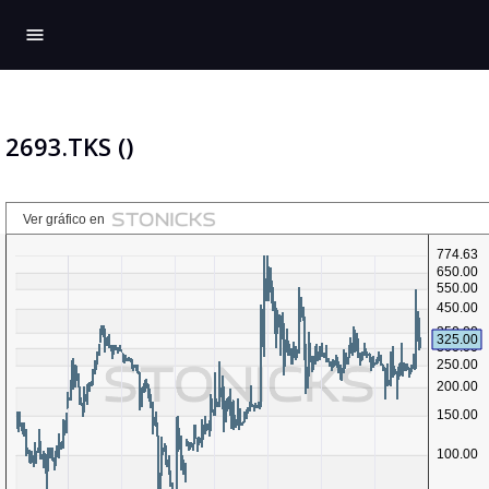
menu
2693.TKS ()