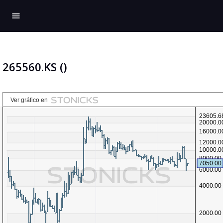
menu
265560.KS ()