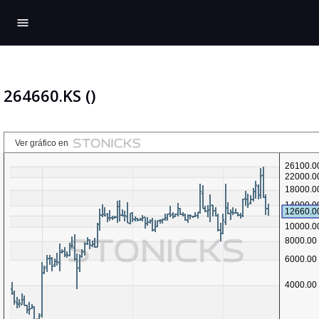
menu
264660.KS ()