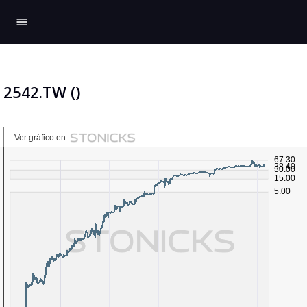
menu
2542.TW ()