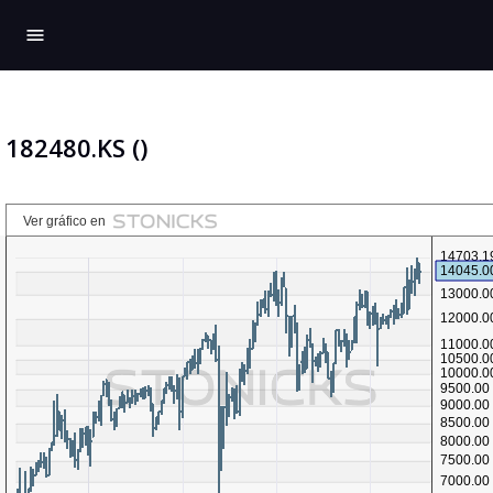
menu
182480.KS ()