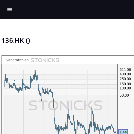
menu
136.HK ()