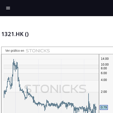
menu
1321.HK ()