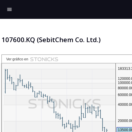
menu
107600.KQ (SebitChem Co. Ltd.)