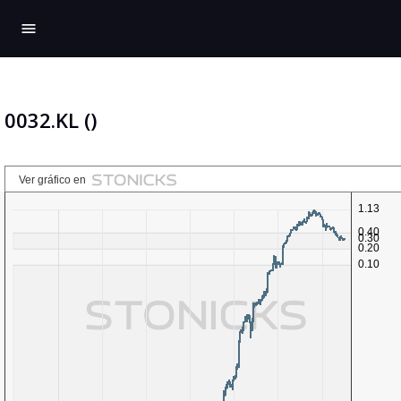
menu
0032.KL ()