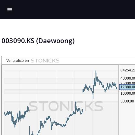
menu
003090.KS (Daewoong)