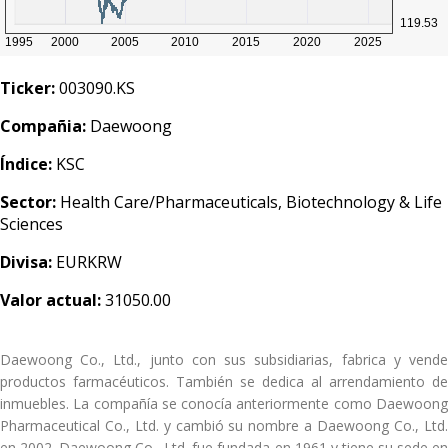
Ticker:
003090.KS
Compañia:
Daewoong
Índice:
KSC
Sector:
Health Care/Pharmaceuticals, Biotechnology & Life
Sciences
Divisa:
EURKRW
Valor actual:
31050.00
Daewoong Co., Ltd., junto con sus subsidiarias, fabrica y vende
productos farmacéuticos. También se dedica al arrendamiento de
inmuebles. La compañía se conocía anteriormente como Daewoong
Pharmaceutical Co., Ltd. y cambió su nombre a Daewoong Co., Ltd.
en 2002. Daewoong Co., Ltd. fue fundada en 1961 y tiene su sede en