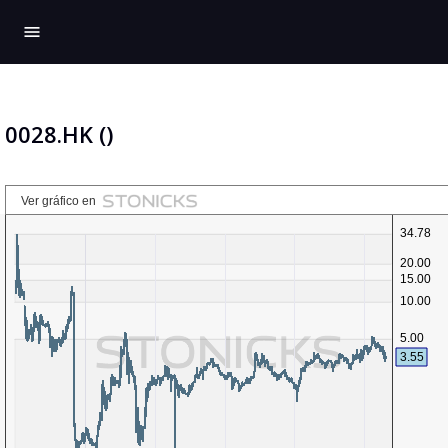
menu
0028.HK ()