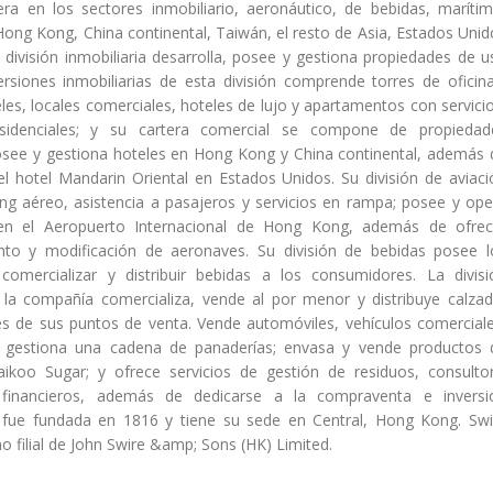
era en los sectores inmobiliario, aeronáutico, de bebidas, marítim
 Hong Kong, China continental, Taiwán, el resto de Asia, Estados Unid
Su división inmobiliaria desarrolla, posee y gestiona propiedades de 
ersiones inmobiliarias de esta división comprende torres de oficina
les, locales comerciales, hoteles de lujo y apartamentos con servicio
sidenciales; y su cartera comercial se compone de propiedad
osee y gestiona hoteles en Hong Kong y China continental, además 
el hotel Mandarin Oriental en Estados Unidos. Su división de aviaci
ing aéreo, asistencia a pasajeros y servicios en rampa; posee y ope
en el Aeropuerto Internacional de Hong Kong, además de ofrec
nto y modificación de aeronaves. Su división de bebidas posee l
 comercializar y distribuir bebidas a los consumidores. La divisi
e la compañía comercializa, vende al por menor y distribuye calzad
és de sus puntos de venta. Vende automóviles, vehículos comerciale
; gestiona una cadena de panaderías; envasa y vende productos 
ikoo Sugar; y ofrece servicios de gestión de residuos, consultor
s financieros, además de dedicarse a la compraventa e inversi
a fue fundada en 1816 y tiene su sede en Central, Hong Kong. Swi
o filial de John Swire &amp; Sons (HK) Limited.