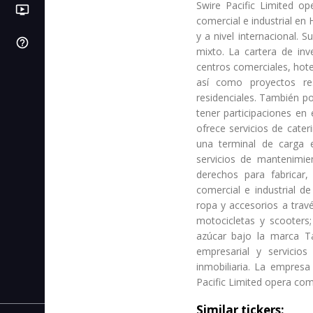
Swire Pacific Limited op
ondemand_video
LB
PI
Videos
Próximas IPOs
Libros de bolsa
comercial e industrial en
y a nivel internacional. 
help_outline
SL
Centro de ayuda
C. de stop loss
mixto. La cartera de inv
centros comerciales, hote
IC
C. de interés compuesto
así como proyectos re
residenciales. También p
AF
C. de autonomía financiera
tener participaciones en 
ofrece servicios de cater
CR
C. de rentabilidad
una terminal de carga 
servicios de mantenimie
CI
derechos para fabricar,
C. de inflación
comercial e industrial d
ropa y accesorios a trav
motocicletas y scooters
azúcar bajo la marca Ta
empresarial y servicio
inmobiliaria. La empres
Pacific Limited opera com
Similar tickers: