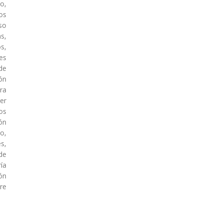
o,
os
uso
s,
s,
es
de
ón
ra
er
os
ón
o,
s,
de
ía
ón
re