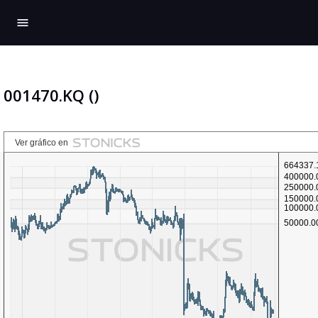
menu
001470.KQ ()