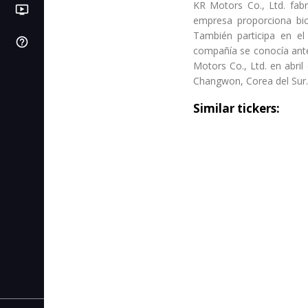
KR Motors Co., Ltd. fab
ondemand_video
LB
PI
Videos
Próximas IPOs
Libros de bolsa
empresa proporciona bici
También participa en el
help_outline
SL
Centro de ayuda
C. de stop loss
compañía se conocía ant
Motors Co., Ltd. en abri
IC
C. de interés compuesto
Changwon, Corea del Sur.
AF
Similar tickers:
C. de autonomía financiera
CR
C. de rentabilidad
CI
C. de inflación